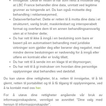
Innsigelse: Dette er retten til når som helst å motsette deg
at LBC France behandler dine data, unntatt ved legitime
grunner av tvingende art. Du kan også motsette deg
behandling i reklameøyemed;
Dataoverførbarhet: Dette er retten til å motta dine data i et
strukturert, vanlig brukt, maskinlesbart og interoperabelt
format og overføre dem til en annen behandlingsansvarlig
uten at vi hindrer dette;
Du har rett til ikke å inngå i en beslutning som bare er
basert på en automatisert behandling med juridiske
virkninger som gjelder deg eller berører deg negativt, med
mindre denne beslutningen er nødvendig for å inngå eller
utføre en kontrakt eller er lovlig tillatt;
Du har rett til å sende inn en klage til et tilsynsorgan;
Du har rett til å gi instrukser om hvordan dine personlige
opplysninger skal behandles ved dødsfall.
Du kan utøve dine rettigheter, bl.a. retten til innsigelse, til å bli
glemt, retten til portabilitet og til å få tilgang til opplysningene, ved
å ta kontakt med oss
her
.
For å utøve dine rettigheter angående vår bruk av
informasjonskapslene, vennligst se avsnittet "Dine valg med
hensyn til informasjonskapsler".