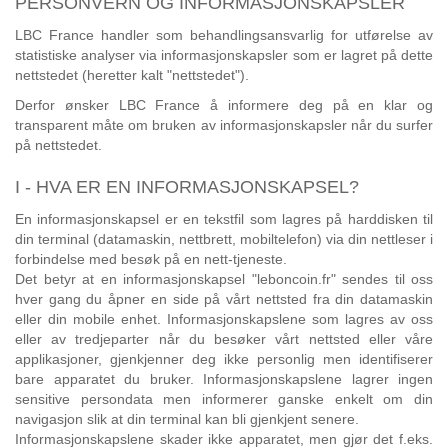
PERSONVERN OG INFORMASJONSKAPSLER
LBC France handler som behandlingsansvarlig for utførelse av
statistiske analyser via informasjonskapsler som er lagret på dette
nettstedet (heretter kalt "nettstedet").
Derfor ønsker LBC France å informere deg på en klar og
transparent måte om bruken av informasjonskapsler når du surfer
på nettstedet.
I - HVA ER EN INFORMASJONSKAPSEL?
En informasjonskapsel er en tekstfil som lagres på harddisken til
din terminal (datamaskin, nettbrett, mobiltelefon) via din nettleser i
forbindelse med besøk på en nett-tjeneste.
Det betyr at en informasjonskapsel "leboncoin.fr" sendes til oss
hver gang du åpner en side på vårt nettsted fra din datamaskin
eller din mobile enhet. Informasjonskapslene som lagres av oss
eller av tredjeparter når du besøker vårt nettsted eller våre
applikasjoner, gjenkjenner deg ikke personlig men identifiserer
bare apparatet du bruker. Informasjonskapslene lagrer ingen
sensitive persondata men informerer ganske enkelt om din
navigasjon slik at din terminal kan bli gjenkjent senere.
Informasjonskapslene skader ikke apparatet, men gjør det f.eks.