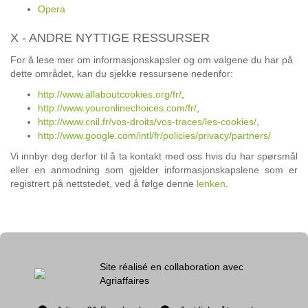
Opera
X - ANDRE NYTTIGE RESSURSER
For å lese mer om informasjonskapsler og om valgene du har på
dette området, kan du sjekke ressursene nedenfor:
http://www.allaboutcookies.org/fr/
,
http://www.youronlinechoices.com/fr/
,
http://www.cnil.fr/vos-droits/vos-traces/les-cookies/
,
http://www.google.com/intl/fr/policies/privacy/partners/
Vi innbyr deg derfor til å ta kontakt med oss hvis du har spørsmål
eller en anmodning som gjelder informasjonskapslene som er
registrert på nettstedet, ved å følge denne
lenken
.
Site réalisé en collaboration avec
Agriaffaires