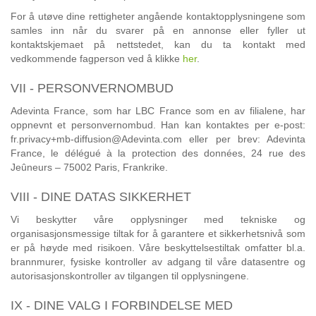
For å utøve dine rettigheter angående kontaktopplysningene som
samles inn når du svarer på en annonse eller fyller ut
kontaktskjemaet på nettstedet, kan du ta kontakt med
vedkommende fagperson ved å klikke
her
.
VII - PERSONVERNOMBUD
Adevinta France, som har LBC France som en av filialene, har
oppnevnt et personvernombud. Han kan kontaktes per e-post:
fr.privacy+mb-diffusion@Adevinta.com eller per brev: Adevinta
France, le délégué à la protection des données, 24 rue des
Jeûneurs – 75002 Paris, Frankrike.
VIII - DINE DATAS SIKKERHET
Vi beskytter våre opplysninger med tekniske og
organisasjonsmessige tiltak for å garantere et sikkerhetsnivå som
er på høyde med risikoen. Våre beskyttelsestiltak omfatter bl.a.
brannmurer, fysiske kontroller av adgang til våre datasentre og
autorisasjonskontroller av tilgangen til opplysningene.
IX - DINE VALG I FORBINDELSE MED