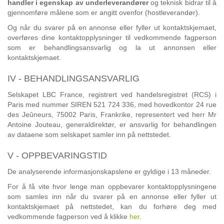
handler i egenskap av underleverandører
og teknisk bidrar til å
gjennomføre målene som er angitt ovenfor (hostleverandør).
Og når du svarer på en annonse eller fyller ut kontaktskjemaet,
overføres dine kontaktopplysninger til vedkommende fagperson
som er behandlingsansvarlig og la ut annonsen eller
kontaktskjemaet.
IV - BEHANDLINGSANSVARLIG
Selskapet LBC France, registrert ved handelsregistret (RCS) i
Paris med nummer SIREN 521 724 336, med hovedkontor 24 rue
des Jeûneurs, 75002 Paris, Frankrike, representert ved herr Mr
Antoine Jouteau, generaldirektør, er ansvarlig for behandlingen
av dataene som selskapet samler inn på nettstedet.
V - OPPBEVARINGSTID
De analyserende informasjonskapslene er gyldige i 13 måneder.
For å få vite hvor lenge man oppbevarer kontaktopplysningene
som samles inn når du svarer på en annonse eller fyller ut
kontaktskjemaet på nettstedet, kan du forhøre deg med
vedkommende fagperson ved å klikke
her
.