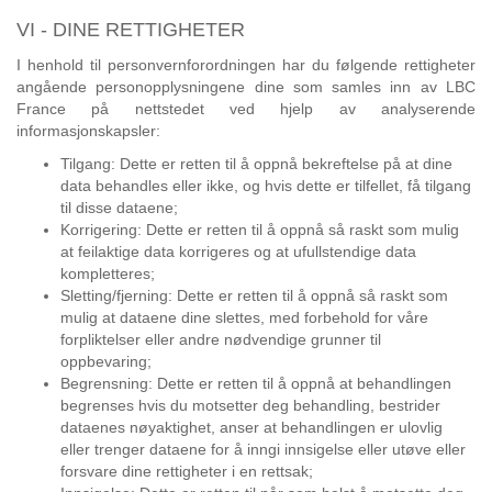
VI - DINE RETTIGHETER
I henhold til personvernforordningen har du følgende rettigheter
angående personopplysningene dine som samles inn av LBC
France på nettstedet ved hjelp av analyserende
informasjonskapsler:
Tilgang: Dette er retten til å oppnå bekreftelse på at dine
data behandles eller ikke, og hvis dette er tilfellet, få tilgang
til disse dataene;
Korrigering: Dette er retten til å oppnå så raskt som mulig
at feilaktige data korrigeres og at ufullstendige data
kompletteres;
Sletting/fjerning: Dette er retten til å oppnå så raskt som
mulig at dataene dine slettes, med forbehold for våre
forpliktelser eller andre nødvendige grunner til
oppbevaring;
Begrensning: Dette er retten til å oppnå at behandlingen
begrenses hvis du motsetter deg behandling, bestrider
dataenes nøyaktighet, anser at behandlingen er ulovlig
eller trenger dataene for å inngi innsigelse eller utøve eller
forsvare dine rettigheter i en rettsak;