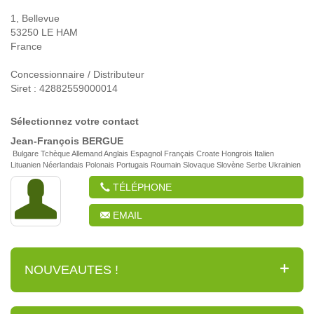
1, Bellevue
53250 LE HAM
France
Concessionnaire / Distributeur
Siret : 42882559000014
Sélectionnez votre contact
Jean-François
BERGUE
Bulgare Tchèque Allemand Anglais Espagnol Français Croate Hongrois Italien
Lituanien Néerlandais Polonais Portugais Roumain Slovaque Slovène Serbe Ukrainien
TÉLÉPHONE
EMAIL
NOUVEAUTES !