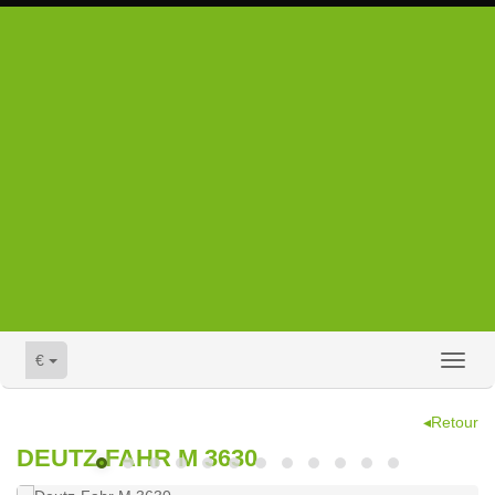
€
Toggl
naviga
◂Retour
DEUTZ-FAHR M 3630